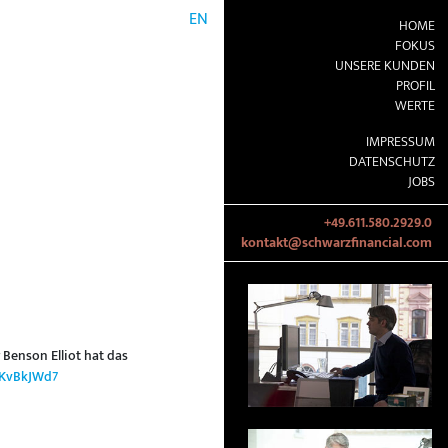
EN
HOME
FOKUS
UNSERE KUNDEN
PROFIL
WERTE
IMPRESSUM
DATENSCHUTZ
JOBS
+49.611.580.2929.0
kontakt@schwarzfinancial.com
 Benson Elliot hat das
9BKvBkJWd7