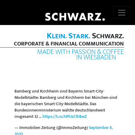
K
S
S
LEIN.
TARK.
CHWARZ.
CORPORATE & FINANCIAL COMMUNICATION
MADE WITH PASSION & COFFEE
IN WIESBADEN
Bamberg und Kirchheim sind Bayerns Smart-City-
Modellstädte: Bamberg und Kirchheim bei München sind
die bayerischen Smart-City-Modellstädte. Das
Bundesinnenministerium wählte deutschlandweit
insgesamt 32 ...
https://t.co/HPUzClhBwZ
— Immobilien Zeitung (@ImmoZeitung)
September 8,
2020