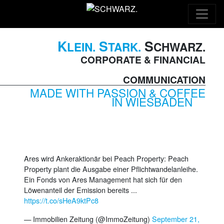
K
S
S
LEIN.
TARK.
CHWARZ.
CORPORATE & FINANCIAL
COMMUNICATION
MADE WITH PASSION & COFFEE
IN WIESBADEN
Ares wird Ankeraktionär bei Peach Property: Peach
Property plant die Ausgabe einer Pflichtwandelanleihe.
Ein Fonds von Ares Management hat sich für den
Löwenanteil der Emission bereits ...
https://t.co/sHeA9ktPc8
— Immobilien Zeitung (@ImmoZeitung)
September 21,