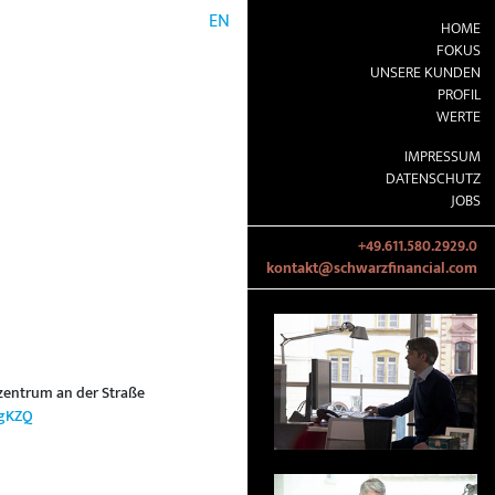
EN
HOME
FOKUS
UNSERE KUNDEN
PROFIL
WERTE
IMPRESSUM
DATENSCHUTZ
JOBS
+49.611.580.2929.0
kontakt@schwarzfinancial.com
tzentrum an der Straße
NgKZQ