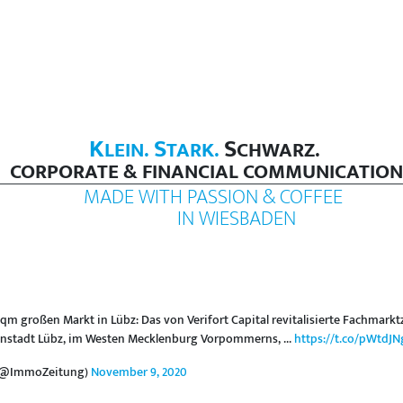
K
S
S
LEIN.
TARK.
CHWARZ.
CORPORATE & FINANCIAL COMMUNICATION
MADE WITH PASSION & COFFEE
IN WIESBADEN
 qm großen Markt in Lübz: Das von Verifort Capital revitalisierte Fachmark
einstadt Lübz, im Westen Mecklenburg Vorpommerns, ...
https://t.co/pWtdJ
 (@ImmoZeitung)
November 9, 2020