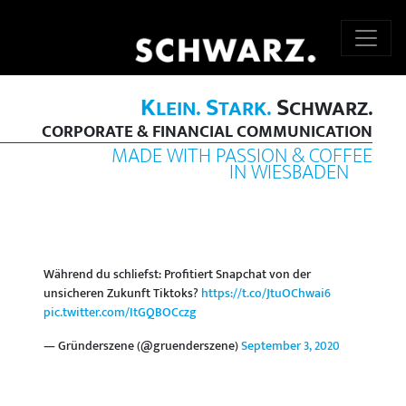
K
S
S
LEIN.
TARK.
CHWARZ.
CORPORATE & FINANCIAL COMMUNICATION
MADE WITH PASSION & COFFEE
IN WIESBADEN
Während du schliefst: Profitiert Snapchat von der
unsicheren Zukunft Tiktoks?
https://t.co/JtuOChwai6
pic.twitter.com/ItGQBOCczg
— Gründerszene (@gruenderszene)
September 3, 2020