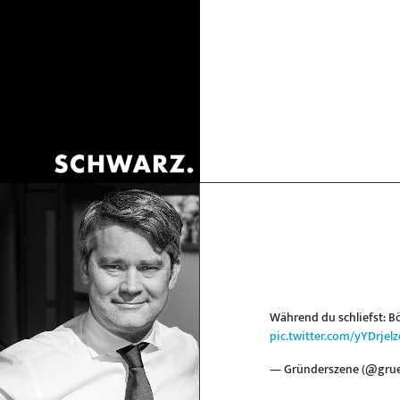
Während du schliefst: B
pic.twitter.com/yYDrjel
— Gründerszene (@gru