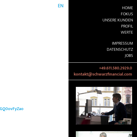
EN
HOME
FOKUS
UNSERE KUNDEN
PROFIL
WERTE
IMPRESSUM
DATENSCHUTZ
JOBS
+49.611.580.2929.0
kontakt@schwarzfinancial.com
o/GQ0ovFyZao