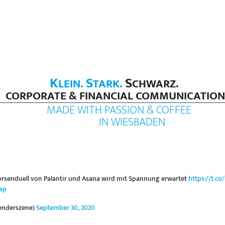
K
S
S
LEIN.
TARK.
CHWARZ.
CORPORATE & FINANCIAL COMMUNICATION
MADE WITH PASSION & COFFEE
IN WIESBADEN
örsenduell von Palantir und Asana wird mit Spannung erwartet
https://t.c
zep
enderszene)
September 30, 2020