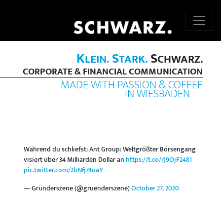
K
S
S
LEIN.
TARK.
CHWARZ.
CORPORATE & FINANCIAL COMMUNICATION
MADE WITH PASSION & COFFEE
IN WIESBADEN
Während du schliefst: Ant Group: Weltgrößter Börsengang
visiert über 34 Milliarden Dollar an
https://t.co/rJ9OjF2481
pic.twitter.com/2bNfj74uaY
— Gründerszene (@gruenderszene)
October 27, 2020