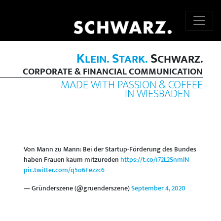
K
S
S
LEIN.
TARK.
CHWARZ.
CORPORATE & FINANCIAL COMMUNICATION
MADE WITH PASSION & COFFEE
IN WIESBADEN
Von Mann zu Mann: Bei der Startup-Förderung des Bundes
haben Frauen kaum mitzureden
https://t.co/i72L2SnmlN
pic.twitter.com/q5o6Fezzc6
— Gründerszene (@gruenderszene)
September 4, 2020