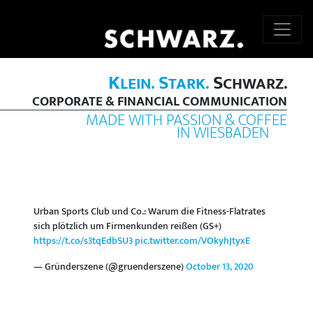
K
S
S
LEIN.
TARK.
CHWARZ.
CORPORATE & FINANCIAL COMMUNICATION
MADE WITH PASSION & COFFEE
IN WIESBADEN
Urban Sports Club und Co.: Warum die Fitness-Flatrates
sich plötzlich um Firmenkunden reißen (GS+)
https://t.co/s3tqEdbSU3
pic.twitter.com/VOkyhJtyxE
— Gründerszene (@gruenderszene)
October 13, 2020