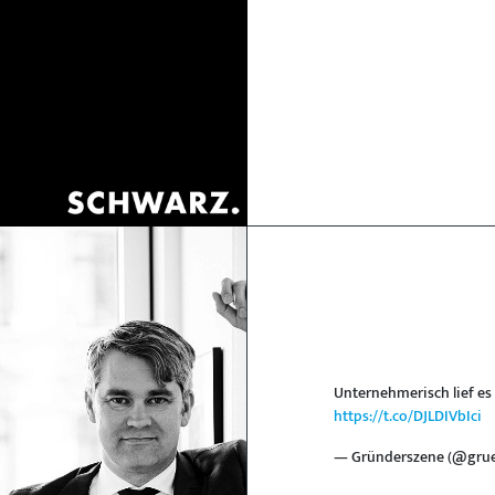
Unternehmerisch lief es 
https://t.co/DJLDIVbIci
— Gründerszene (@gru