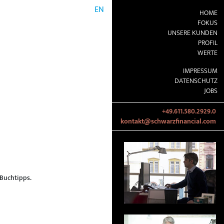
EN
HOME
FOKUS
UNSERE KUNDEN
PROFIL
WERTE
IMPRESSUM
DATENSCHUTZ
JOBS
+49.611.580.2929.0
kontakt@schwarzfinancial.com
 Buchtipps.