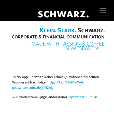
K
S
S
LEIN.
TARK.
CHWARZ.
CORPORATE & FINANCIAL COMMUNICATION
MADE WITH PASSION & COFFEE
IN WIESBADEN
To-do-App: Christian Reber erhält 2,5 Millionen für seinen
Wunderlist-Nachfolger
https://t.co/29v86wWALh
pic.twitter.com/xbQsYIZnlg
— Gründerszene (@gruenderszene)
September 10, 2020