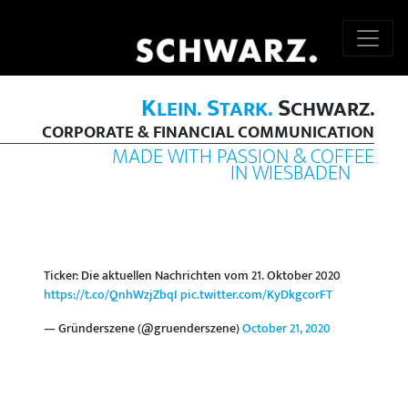
K
S
S
LEIN.
TARK.
CHWARZ.
CORPORATE & FINANCIAL COMMUNICATION
MADE WITH PASSION & COFFEE
IN WIESBADEN
Ticker: Die aktuellen Nachrichten vom 21. Oktober 2020
https://t.co/QnhWzjZbqI
pic.twitter.com/KyDkgcorFT
— Gründerszene (@gruenderszene)
October 21, 2020