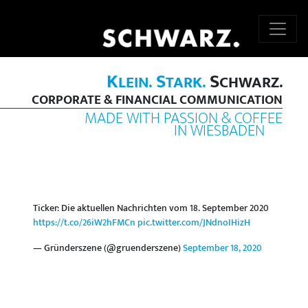
K
S
S
LEIN.
TARK.
CHWARZ.
CORPORATE & FINANCIAL COMMUNICATION
MADE WITH PASSION & COFFEE
IN WIESBADEN
Ticker: Die aktuellen Nachrichten vom 18. September 2020
https://t.co/26iW2hFMCn
pic.twitter.com/JNdnoIHizH
— Gründerszene (@gruenderszene)
September 18, 2020