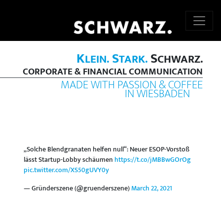
K
S
S
LEIN.
TARK.
CHWARZ.
CORPORATE & FINANCIAL COMMUNICATION
MADE WITH PASSION & COFFEE
IN WIESBADEN
„Solche Blendgranaten helfen null“: Neuer ESOP-Vorstoß
lässt Startup-Lobby schäumen
https://t.co/jMBBwGOrOg
pic.twitter.com/XS50gUVY0y
— Gründerszene (@gruenderszene)
March 22, 2021