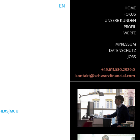
EN
HOME
FOKUS
UNSERE KUNDEN
PROFIL
WERTE
IMPRESSUM
DATENSCHUTZ
JOBS
+49.611.580.2929.0
kontakt@schwarzfinancial.com
TZHLXSjM0U