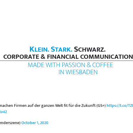
K
S
S
LEIN.
TARK.
CHWARZ.
CORPORATE & FINANCIAL COMMUNICATION
MADE WITH PASSION & COFFEE
IN WIESBADEN
achen Firmen auf der ganzen Welt fit für die Zukunft (GS+)
https://t.co/
6v42
enderszene)
October 1, 2020