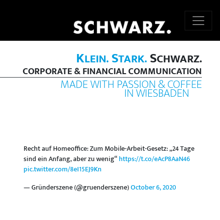
K
S
S
LEIN.
TARK.
CHWARZ.
CORPORATE & FINANCIAL COMMUNICATION
MADE WITH PASSION & COFFEE
IN WIESBADEN
Recht auf Homeoffice: Zum Mobile-Arbeit-Gesetz: „24 Tage
sind ein Anfang, aber zu wenig“
https://t.co/eAcP8AaN46
pic.twitter.com/8eI15EJ9Kn
— Gründerszene (@gruenderszene)
October 6, 2020