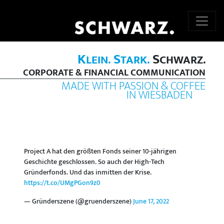
K
S
S
LEIN.
TARK.
CHWARZ.
CORPORATE & FINANCIAL COMMUNICATION
MADE WITH PASSION & COFFEE
IN WIESBADEN
Project A hat den größten Fonds seiner 10-jährigen
Geschichte geschlossen. So auch der High-Tech
Gründerfonds. Und das inmitten der Krise.
https://t.co/UMgPGon9z0
— Gründerszene (@gruenderszene)
June 17, 2022