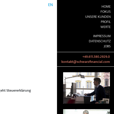
EN
HOME
FOKUS
UNSERE KUNDEN
PROFIL
WERTE
IMPRESSUM
DATENSCHUTZ
JOBS
+49.611.580.2929.0
kontakt@schwarzfinancial.com
 geht Steuererklärung