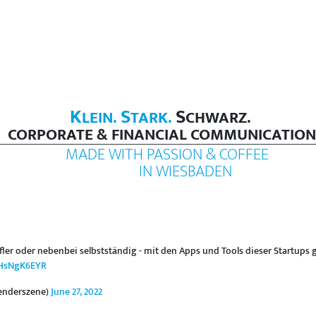
K
S
S
LEIN.
TARK.
CHWARZ.
CORPORATE & FINANCIAL COMMUNICATION
MADE WITH PASSION & COFFEE
IN WIESBADEN
fler oder nebenbei selbstständig - mit den Apps und Tools dieser Startups
/bHsNgK6EYR
enderszene)
June 27, 2022