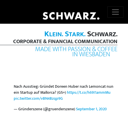
K
S
S
LEIN.
TARK.
CHWARZ.
CORPORATE & FINANCIAL COMMUNICATION
MADE WITH PASSION & COFFEE
IN WIESBADEN
Nach Ausstieg: Gründet Doreen Huber nach Lemoncat nun
ein Startup auf Mallorca? (GS+)
https://t.co/h69I1ammMu
pic.twitter.com/vBN4Bzqp9G
— Gründerszene (@gruenderszene)
September 1, 2020