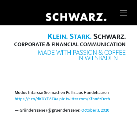
K
S
S
LEIN.
TARK.
CHWARZ.
CORPORATE & FINANCIAL COMMUNICATION
MADE WITH PASSION & COFFEE
IN WIESBADEN
Modus Intarsia: Sie machen Pullis aus Hundehaaren
https://t.co/dKDYl35EXa
pic.twitter.com/Kfhn6zDzcb
— Gründerszene (@gruenderszene)
October 3, 2020