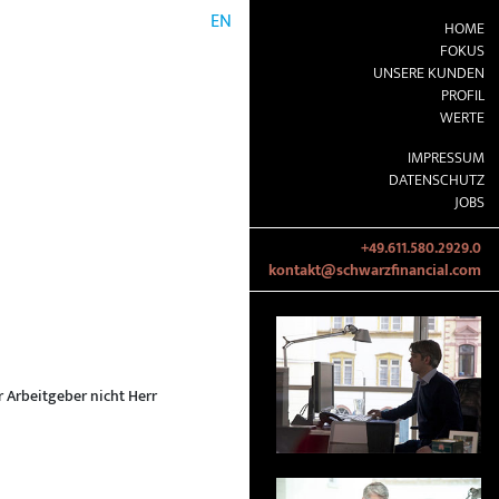
EN
HOME
FOKUS
UNSERE KUNDEN
PROFIL
WERTE
IMPRESSUM
DATENSCHUTZ
JOBS
+49.611.580.2929.0
kontakt@schwarzfinancial.com
r Arbeitgeber nicht Herr