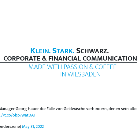
K
S
S
LEIN.
TARK.
CHWARZ.
CORPORATE & FINANCIAL COMMUNICATION
MADE WITH PASSION & COFFEE
IN WIESBADEN
-Manager Georg Hauer die Fälle von Geldwäsche verhindern, denen sein alte
s://t.co/obp7watDAI
enderszene)
May 31, 2022