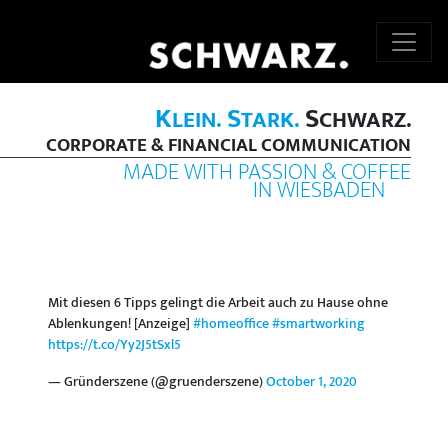
K
S
S
LEIN.
TARK.
CHWARZ.
CORPORATE & FINANCIAL COMMUNICATION
MADE WITH PASSION & COFFEE
IN WIESBADEN
Mit diesen 6 Tipps gelingt die Arbeit auch zu Hause ohne
Ablenkungen! [Anzeige]
#homeoffice
#smartworking
https://t.co/Yy2J5tSxl5
— Gründerszene (@gruenderszene)
October 1, 2020