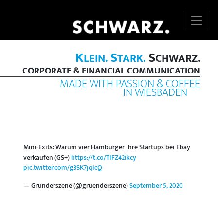
K
S
S
LEIN.
TARK.
CHWARZ.
CORPORATE & FINANCIAL COMMUNICATION
MADE WITH PASSION & COFFEE
IN WIESBADEN
Mini-Exits: Warum vier Hamburger ihre Startups bei Ebay
verkaufen (GS+)
https://t.co/TIFZ42ikcy
pic.twitter.com/g3SK7jqIcQ
— Gründerszene (@gruenderszene)
September 5, 2020