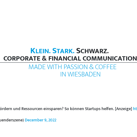
K
S
S
LEIN.
TARK.
CHWARZ.
CORPORATE & FINANCIAL COMMUNICATION
MADE WITH PASSION & COFFEE
IN WIESBADEN
fördern und Ressourcen einsparen? So können Startups helfen. [Anzeige]
h
uenderszene)
December 9, 2022