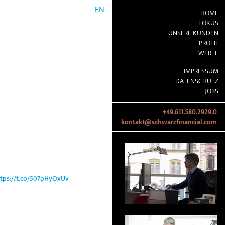
EN
HOME
FOKUS
UNSERE KUNDEN
PROFIL
WERTE
IMPRESSUM
DATENSCHUTZ
JOBS
+49.611.580.2929.0
kontakt@schwarzfinancial.com
ttps://t.co/507pHyOxUv