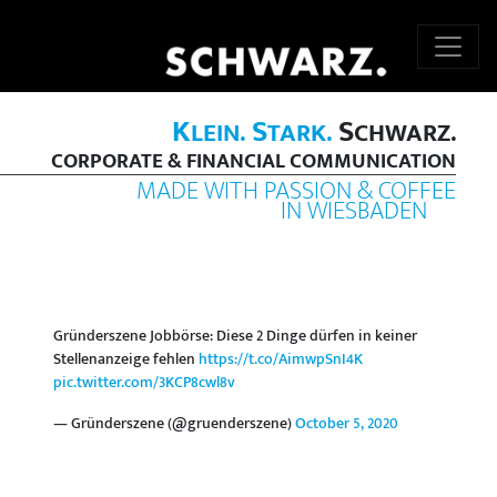
K
S
S
LEIN.
TARK.
CHWARZ.
CORPORATE & FINANCIAL COMMUNICATION
MADE WITH PASSION & COFFEE
IN WIESBADEN
Gründerszene Jobbörse: Diese 2 Dinge dürfen in keiner
Stellenanzeige fehlen
https://t.co/AimwpSnI4K
pic.twitter.com/3KCP8cwl8v
— Gründerszene (@gruenderszene)
October 5, 2020