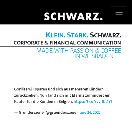
K
S
S
LEIN.
TARK.
CHWARZ.
CORPORATE & FINANCIAL COMMUNICATION
MADE WITH PASSION & COFFEE
IN WIESBADEN
Gorillas will sparen und sich aus mehreren Ländern
zurückziehen. Nun fand sich mit Efarmz zumindest ein
Käufer für die Kunden in Belgien.
https://t.co/ryyJ1bt1Yf
— Gründerszene (@gruenderszene)
June 24, 2022