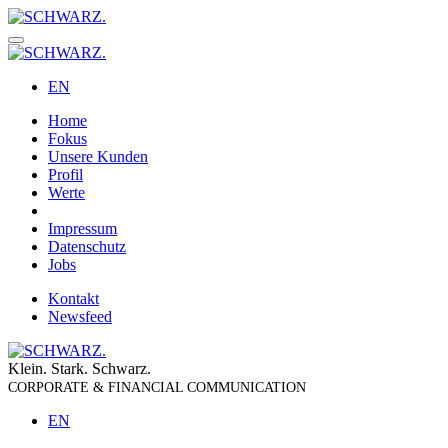
EN
Home
Fokus
Unsere Kunden
Profil
Werte
Impressum
Datenschutz
Jobs
Kontakt
Newsfeed
K
lein.
S
tark.
S
chwarz.
CORPORATE & FINANCIAL COMMUNICATION
EN