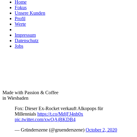
Home
Fokus
Unsere Kunden
Profil
Werte
Impressum
Datenschutz
Jobs
Made with Passion & Coffee
in Wiesbaden
Fox: Dieser Ex-Rocket verkauft Alkopops für
Millennials
https://t.co/MdjFJ4nb0x
pic.twitter.com/xwQAjBKDB4
— Gründerszene (@gruenderszene)
October 2, 2020