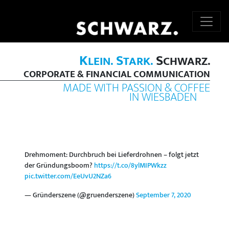
K
S
S
LEIN.
TARK.
CHWARZ.
CORPORATE & FINANCIAL COMMUNICATION
MADE WITH PASSION & COFFEE
IN WIESBADEN
Drehmoment: Durchbruch bei Lieferdrohnen – folgt jetzt
der Gründungsboom?
https://t.co/8ylMIPWkzz
pic.twitter.com/EeUvU2NZa6
— Gründerszene (@gruenderszene)
September 7, 2020