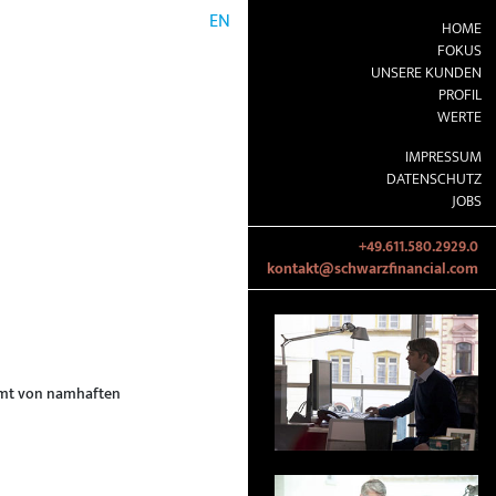
EN
HOME
FOKUS
UNSERE KUNDEN
PROFIL
WERTE
IMPRESSUM
DATENSCHUTZ
JOBS
+49.611.580.2929.0
kontakt@schwarzfinancial.com
ommt von namhaften