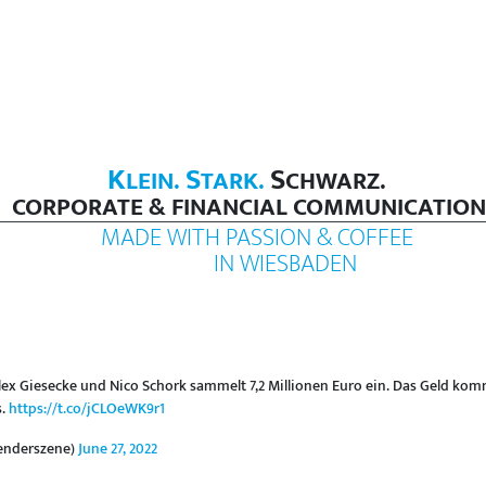
K
S
S
LEIN.
TARK.
CHWARZ.
CORPORATE & FINANCIAL COMMUNICATION
MADE WITH PASSION & COFFEE
IN WIESBADEN
lex Giesecke und Nico Schork sammelt 7,2 Millionen Euro ein. Das Geld k
s.
https://t.co/jCLOeWK9r1
enderszene)
June 27, 2022