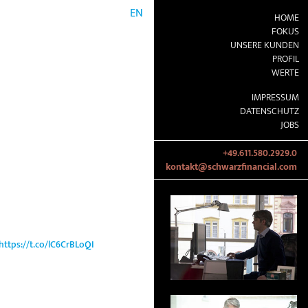
EN
HOME
FOKUS
UNSERE KUNDEN
PROFIL
WERTE
IMPRESSUM
DATENSCHUTZ
JOBS
+49.611.580.2929.0
kontakt@schwarzfinancial.com
https://t.co/lC6CrBLoQI