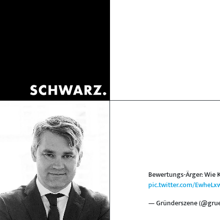
Bewertungs-Ärger: Wie Kn
pic.twitter.com/EwheLx
— Gründerszene (@gru