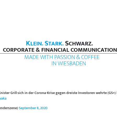
K
S
S
LEIN.
TARK.
CHWARZ.
CORPORATE & FINANCIAL COMMUNICATION
MADE WITH PASSION & COFFEE
IN WIESBADEN
ister Grill sich in der Corona-Krise gegen dreiste Investoren wehrte (GS+)
waka
enderszene)
September 8, 2020