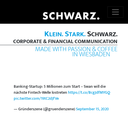
K
S
S
LEIN.
TARK.
CHWARZ.
CORPORATE & FINANCIAL COMMUNICATION
MADE WITH PASSION & COFFEE
IN WIESBADEN
Banking-Startup: 5 Millionen zum Start – Swan will die
nächste Fintech-Welle lostreten
https://t.co/BcgJdfMYGQ
pic.twitter.com/19tC2dJfVe
— Gründerszene (@gruenderszene)
September 15, 2020