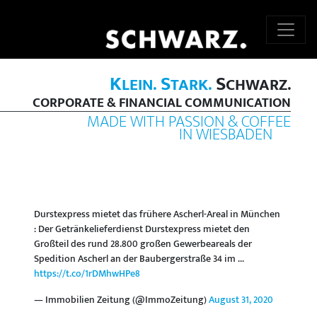
K
S
S
LEIN.
TARK.
CHWARZ.
CORPORATE & FINANCIAL COMMUNICATION
MADE WITH PASSION & COFFEE
IN WIESBADEN
Durstexpress mietet das frühere Ascherl-Areal in München
: Der Getränkelieferdienst Durstexpress mietet den
Großteil des rund 28.800 großen Gewerbeareals der
Spedition Ascherl an der Baubergerstraße 34 im ...
https://t.co/1rDMhwHPe8
— Immobilien Zeitung (@ImmoZeitung)
August 31, 2020