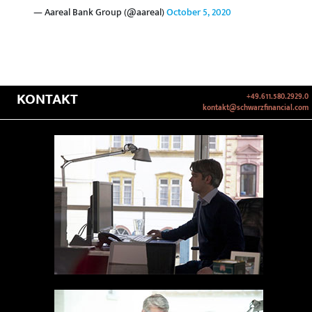
— Aareal Bank Group (@aareal)
October 5, 2020
KONTAKT
+49.611.580.2929.0
kontakt@schwarzfinancial.com