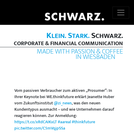
K
S
S
LEIN.
TARK.
CHWARZ.
CORPORATE & FINANCIAL COMMUNICATION
MADE WITH PASSION & COFFEE
IN WIESBADEN
Vom passiven Verbraucher zum aktiven „Prosumer“: In
Ihrer Keynote bei WE.thinkfuture erklärt Jeanette Huber
vom Zukunftsinstitut
@zi_news
, was den neuen
Kundentypus ausmacht – und wie Unternehmen darauf
reagieren können. Zur Anmeldung:
https://t.co/xRdCAIKxLT
#aareal
#thinkfuture
pic.twitter.com/C5mVqjpSSa