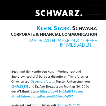
K
S
S
LEIN.
TARK.
CHWARZ.
CORPORATE & FINANCIAL COMMUNICATION
MADE WITH PASSION & COFFEE
IN WIESBADEN
Bestimmt der Kunde den Kurs in Wohnungs- und
Energiewirtschaft? Darüber diskutieren Trendforscher
Oliver Leisse
@seemorefuture
, Torsten Unterreiner von
@KPMG_DE
und Dr. Axel Roggatz am Montag (26.10.) bei
der WE.thinkfuture:
https://t.co/3S4c2TqHS3
#aareal
#thinkfuture
pic.twitter.com/QC4pXuCqWX
— Aareal Bank Group (@aareal)
October 15, 2020