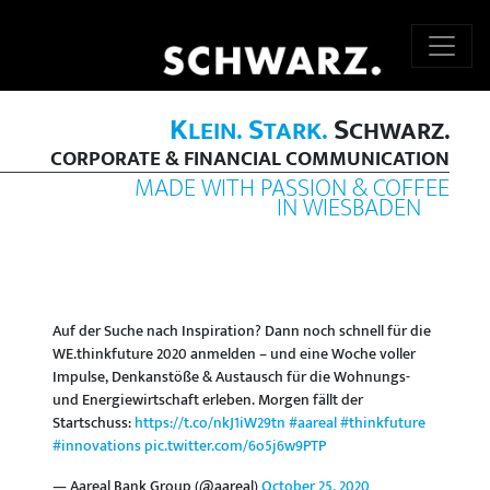
K
S
S
LEIN.
TARK.
CHWARZ.
CORPORATE & FINANCIAL COMMUNICATION
MADE WITH PASSION & COFFEE
IN WIESBADEN
Auf der Suche nach Inspiration? Dann noch schnell für die
WE.thinkfuture 2020 anmelden – und eine Woche voller
Impulse, Denkanstöße & Austausch für die Wohnungs-
und Energiewirtschaft erleben. Morgen fällt der
Startschuss:
https://t.co/nkJ1iW29tn
#aareal
#thinkfuture
#innovations
pic.twitter.com/6o5j6w9PTP
— Aareal Bank Group (@aareal)
October 25, 2020