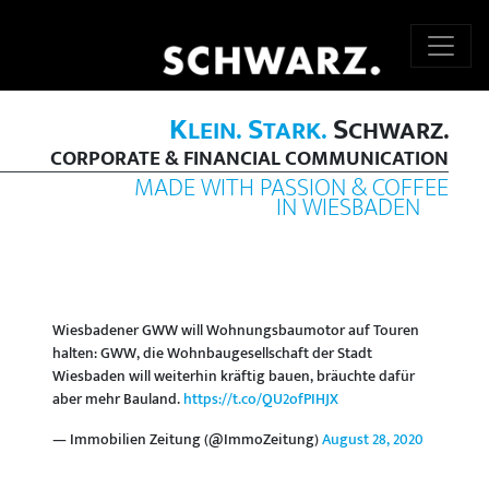
K
S
S
LEIN.
TARK.
CHWARZ.
CORPORATE & FINANCIAL COMMUNICATION
MADE WITH PASSION & COFFEE
IN WIESBADEN
Wiesbadener GWW will Wohnungsbaumotor auf Touren
halten: GWW, die Wohnbaugesellschaft der Stadt
Wiesbaden will weiterhin kräftig bauen, bräuchte dafür
aber mehr Bauland.
https://t.co/QU2ofPIHJX
— Immobilien Zeitung (@ImmoZeitung)
August 28, 2020