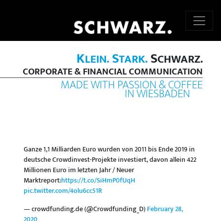
K
S
S
LEIN.
TARK.
CHWARZ.
CORPORATE & FINANCIAL COMMUNICATION
MADE WITH PASSION & COFFEE
IN WIESBADEN
Ganze 1,1 Milliarden Euro wurden von 2011 bis Ende 2019 in
deutsche Crowdinvest-Projekte investiert, davon allein 422
Millionen Euro im letzten Jahr / Neuer
Marktreport:
https://t.co/SiHmP0fUqH
pic.twitter.com/4olu6cc51R
— crowdfunding.de (@Crowdfunding_D)
February 28,
2020