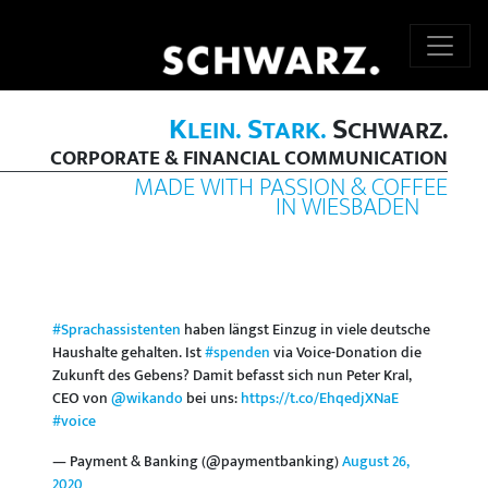
K
S
S
LEIN.
TARK.
CHWARZ.
CORPORATE & FINANCIAL COMMUNICATION
MADE WITH PASSION & COFFEE
IN WIESBADEN
#Sprachassistenten
haben längst Einzug in viele deutsche
Haushalte gehalten. Ist
#spenden
via Voice-Donation die
Zukunft des Gebens? Damit befasst sich nun Peter Kral,
CEO von
@wikando
bei uns:
https://t.co/EhqedjXNaE
#voice
— Payment & Banking (@paymentbanking)
August 26,
2020