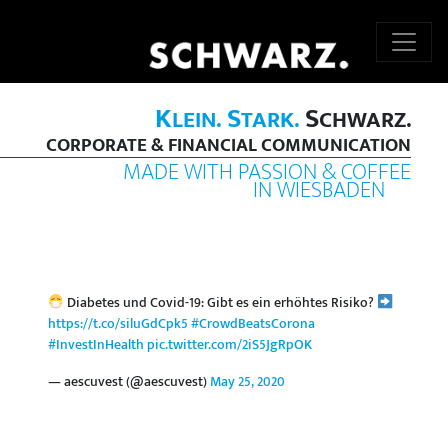
K
S
S
LEIN.
TARK.
CHWARZ.
CORPORATE & FINANCIAL COMMUNICATION
MADE WITH PASSION & COFFEE
IN WIESBADEN
Diabetes und Covid-19: Gibt es ein erhöhtes Risiko?
https://t.co/siluGdCpk5
#CrowdBeatsCorona
#InvestInHealth
pic.twitter.com/2iS5JgRpOK
— aescuvest (@aescuvest)
May 25, 2020