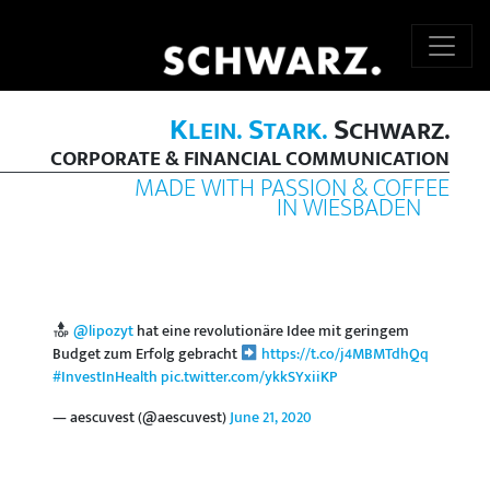
K
S
S
LEIN.
TARK.
CHWARZ.
CORPORATE & FINANCIAL COMMUNICATION
MADE WITH PASSION & COFFEE
IN WIESBADEN
@lipozyt
hat eine revolutionäre Idee mit geringem
Budget zum Erfolg gebracht
https://t.co/j4MBMTdhQq
#InvestInHealth
pic.twitter.com/ykkSYxiiKP
— aescuvest (@aescuvest)
June 21, 2020