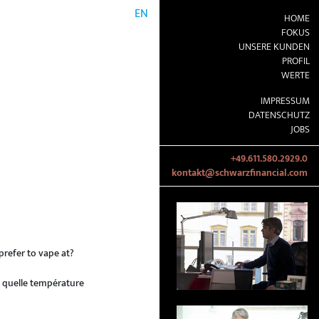
EN
HOME
FOKUS
UNSERE KUNDEN
PROFIL
WERTE
IMPRESSUM
DATENSCHUTZ
JOBS
+49.611.580.2929.0
kontakt@schwarzfinancial.com
refer to vape at?
À quelle température