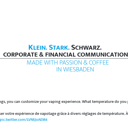
K
S
S
LEIN.
TARK.
CHWARZ.
CORPORATE & FINANCIAL COMMUNICATION
MADE WITH PASSION & COFFEE
IN WIESBADEN
ings, you can customize your vaping experience. What temperature do you p
er votre expérience de vapotage grâce à divers réglages de température. 
pic.twitter.com/LVNtJoAEM4