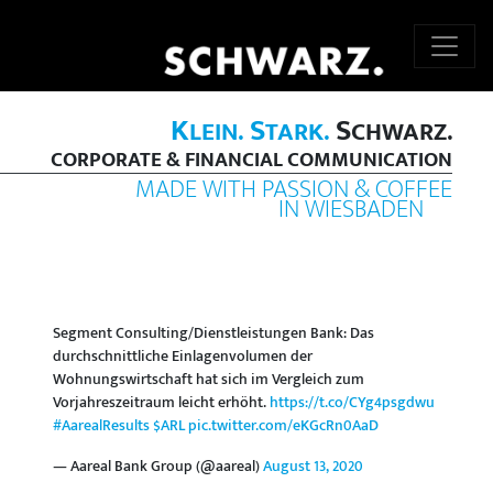
K
S
S
LEIN.
TARK.
CHWARZ.
CORPORATE & FINANCIAL COMMUNICATION
MADE WITH PASSION & COFFEE
IN WIESBADEN
Segment Consulting/Dienstleistungen Bank: Das
durchschnittliche Einlagenvolumen der
Wohnungswirtschaft hat sich im Vergleich zum
Vorjahreszeitraum leicht erhöht.
https://t.co/CYg4psgdwu
#AarealResults
$ARL
pic.twitter.com/eKGcRn0AaD
— Aareal Bank Group (@aareal)
August 13, 2020