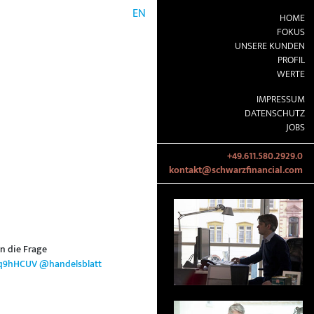
EN
HOME
FOKUS
UNSERE KUNDEN
PROFIL
WERTE
IMPRESSUM
DATENSCHUTZ
JOBS
+49.611.580.2929.0
kontakt@schwarzfinancial.com
n die Frage
Xjq9hHCUV
@handelsblatt