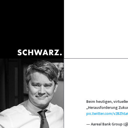
Beim heutigen, virtuell
„Herausforderung Zukun
pic.twitter.com/v2BZhta
— Aareal Bank Group (@