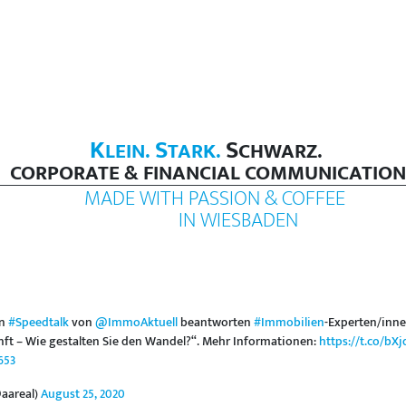
K
S
S
LEIN.
TARK.
CHWARZ.
CORPORATE & FINANCIAL COMMUNICATION
MADE WITH PASSION & COFFEE
IN WIESBADEN
en
#Speedtalk
von
@ImmoAktuell
beantworten
#Immobilien
-Experten/inne
ft – Wie gestalten Sie den Wandel?“. Mehr Informationen:
https://t.co/b
653
aareal)
August 25, 2020