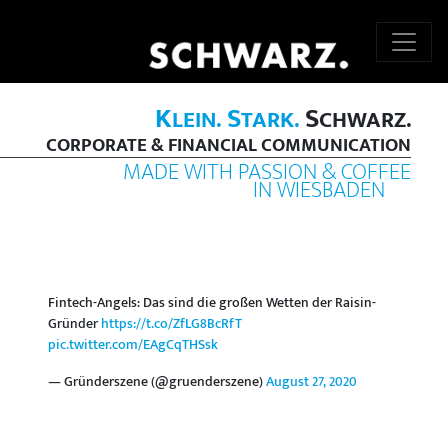
K
S
S
LEIN.
TARK.
CHWARZ.
CORPORATE & FINANCIAL COMMUNICATION
MADE WITH PASSION & COFFEE
IN WIESBADEN
Fintech-Angels: Das sind die großen Wetten der Raisin-
Gründer
https://t.co/ZfLG8BcRfT
pic.twitter.com/EAgCqTHSsk
— Gründerszene (@gruenderszene)
August 27, 2020