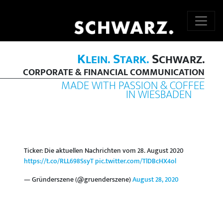
K
S
S
LEIN.
TARK.
CHWARZ.
CORPORATE & FINANCIAL COMMUNICATION
MADE WITH PASSION & COFFEE
IN WIESBADEN
Ticker: Die aktuellen Nachrichten vom 28. August 2020
https://t.co/RLL698SsyT
pic.twitter.com/TlDBcHX4ol
— Gründerszene (@gruenderszene)
August 28, 2020